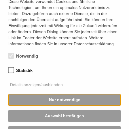
Do, 20.08, 08:00:
Diese Website verwendet Cookies und ähnliche
Di, 25.08, 08:15:
Technologien, um Ihnen ein optimales Nutzererlebnis zu
bieten. Dazu gehören auch externe Dienste, die in der
nachfolgenden Übersicht aufgeführt sind. Sie können Ihre
Stellenangebote
Einwilligung jederzeit mit Wirkung für die Zukunft widerrufen
oder ändern. Diesen Dialog können Sie jederzeit über einen
Klassenlehrer (m/w/d)
Link im Footer der Website erneut aufrufen. Weitere
Russischlehrer*in (w/m/d)
Informationen finden Sie in unserer Datenschutzerklärung.
Bundesfreiwilligendienst im Kindergarten Tonndorf
Notwendig
Mehr Stellenanzeigen ...
Statistik
Aktuelles Schulblatt
Details anzeigen/ausblenden
Unser Schulblatt wird seit 2022 als Newsletter verschickt.
Nur notwendige
Zum Archiv aller bisherigen Newsletter
Zum Newsletter anmelden
Auswahl bestätigen