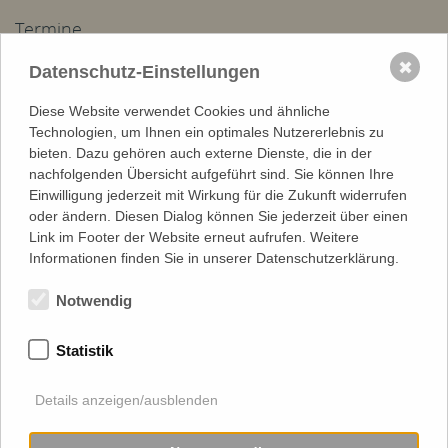
Termine
Do, 09.07 Di, 19.08:
✖
Datenschutz-Einstellungen
Sommerferien
Do, 20.08, 08:00:
Diese Website verwendet Cookies und ähnliche
Di, 25.08, 08:15:
Technologien, um Ihnen ein optimales Nutzererlebnis zu
bieten. Dazu gehören auch externe Dienste, die in der
nachfolgenden Übersicht aufgeführt sind. Sie können Ihre
Stellenangebote
Einwilligung jederzeit mit Wirkung für die Zukunft widerrufen
oder ändern. Diesen Dialog können Sie jederzeit über einen
Bundesfreiwilligendienst im Kindergarten Tonndorf
Link im Footer der Website erneut aufrufen. Weitere
Russischlehrer*in (w/m/d)
Informationen finden Sie in unserer Datenschutzerklärung.
Schulmusiker (m/w/d) in Vollzeit ab dem Schuljahr 2026/27
Notwendig
Mehr Stellenanzeigen ...
Statistik
Aktuelles Schulblatt
Details anzeigen/ausblenden
Unser Schulblatt wird seit 2022 als Newsletter verschickt.