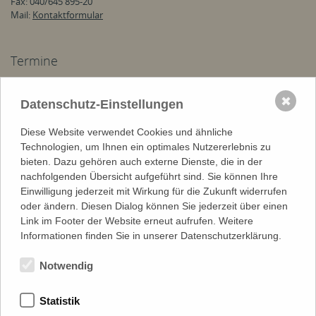
Fax: 040/645 895-20
Mail:
Kontaktformular
Termine
Do, 09.07 Di, 19.08:
Sommerferien
✖
Datenschutz-Einstellungen
Do, 20.08, 08:00:
Diese Website verwendet Cookies und ähnliche
Di, 25.08, 08:15:
Technologien, um Ihnen ein optimales Nutzererlebnis zu
bieten. Dazu gehören auch externe Dienste, die in der
nachfolgenden Übersicht aufgeführt sind. Sie können Ihre
Stellenangebote
Einwilligung jederzeit mit Wirkung für die Zukunft widerrufen
Finanzbuchhalterin (m/w/d) mit Controlling-Erfahrung |
oder ändern. Diesen Dialog können Sie jederzeit über einen
Elternzeitvertretung
Link im Footer der Website erneut aufrufen. Weitere
Schulmusiker (m/w/d) in Vollzeit ab dem Schuljahr 2026/27
Informationen finden Sie in unserer Datenschutzerklärung.
Bundesfreiwilligendienst im Kindergarten Tonndorf
Notwendig
Mehr Stellenanzeigen ...
Statistik