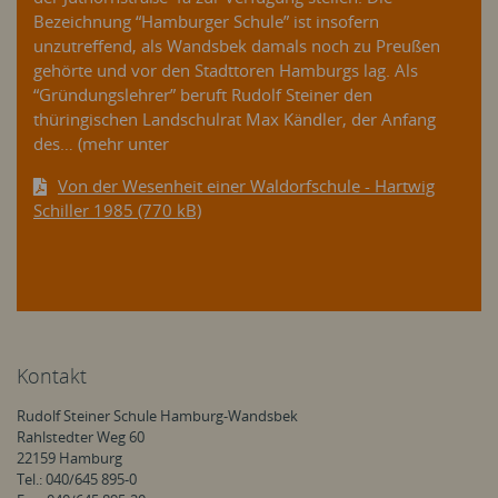
Bezeichnung “Hamburger Schule” ist insofern
unzutreffend, als Wandsbek damals noch zu Preußen
gehörte und vor den Stadttoren Hamburgs lag. Als
“Gründungslehrer” beruft Rudolf Steiner den
thüringischen Landschulrat Max Kändler, der Anfang
des… (mehr unter
Von der Wesenheit einer Waldorfschule - Hartwig
Schiller 1985 (770 kB)
Kontakt
Rudolf Steiner Schule Hamburg-Wandsbek
Rahlstedter Weg 60
22159 Hamburg
Tel.: 040/645 895-0