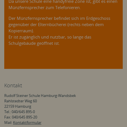
Da unsere Schule eine handyfreie Zone ist, gibt es einen
Münzfernsprecher zum Telefonieren.
Der Münzfernsprecher befindet sich im Erdgeschoss
gegenüber der Elternbücherei (rechts neben dem
Kopierraum).
Er ist zugänglich und nutzbar, so lange das
Schulgebäude geöffnet ist.
Kontakt
Rudolf Steiner Schule Hamburg-Wandsbek
Rahlstedter Weg 60
22159 Hamburg
Tel.: 040/645 895-0
Fax: 040/645 895-20
Mail:
Kontaktformular