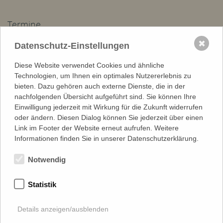
Termine
Do, 09.07 Di, 19.08:
✖
Datenschutz-Einstellungen
Sommerferien
Do, 20.08, 08:00:
Diese Website verwendet Cookies und ähnliche
Di, 25.08, 08:15:
Technologien, um Ihnen ein optimales Nutzererlebnis zu
bieten. Dazu gehören auch externe Dienste, die in der
nachfolgenden Übersicht aufgeführt sind. Sie können Ihre
Stellenangebote
Einwilligung jederzeit mit Wirkung für die Zukunft widerrufen
oder ändern. Diesen Dialog können Sie jederzeit über einen
Schulmusiker (m/w/d) in Vollzeit ab dem Schuljahr 2026/27
Link im Footer der Website erneut aufrufen. Weitere
Russischlehrer*in (w/m/d)
Informationen finden Sie in unserer Datenschutzerklärung.
Bundesfreiwilligendienst im Kindergarten Tonndorf
Notwendig
Mehr Stellenanzeigen ...
Statistik
Aktuelles Schulblatt
Details anzeigen/ausblenden
Unser Schulblatt wird seit 2022 als Newsletter verschickt.