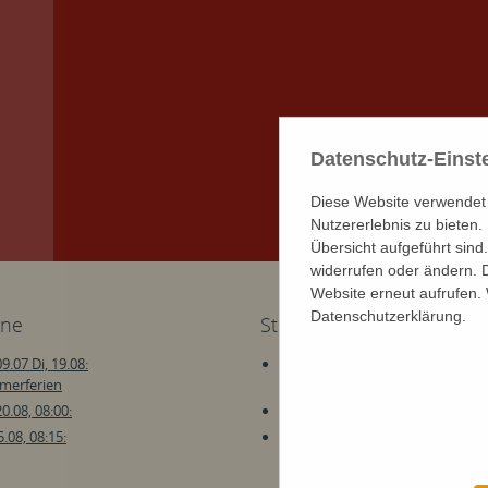
Datenschutz-Einst
Diese Website verwendet 
Nutzererlebnis zu bieten
Übersicht aufgeführt sind.
widerrufen oder ändern. D
Website erneut aufrufen. 
Datenschutzerklärung.
ine
Stellenangebote
9.07 Di, 19.08:
Schulmusiker (m/w/d) in Vollzei
merferien
dem Schuljahr 2026/27
0.08, 08:00:
Russischlehrer*in (w/m/d)
5.08, 08:15:
Bundesfreiwilligendienst im
Kindergarten Tonndorf