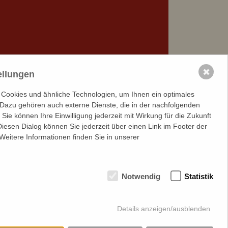
✖
ellungen
Cookies und ähnliche Technologien, um Ihnen ein optimales
. Dazu gehören auch externe Dienste, die in der nachfolgenden
 Sie können Ihre Einwilligung jederzeit mit Wirkung für die Zukunft
iesen Dialog können Sie jederzeit über einen Link im Footer der
Weitere Informationen finden Sie in unserer
Aktuelles Schulblatt
t ab
Unser Schulblatt wird seit 2022 als
Notwendig
Statistik
Newsletter verschickt.
Zum Archiv aller bisherigen Newsletter
Details anzeigen/ausblenden
Zum Newsletter anmelden